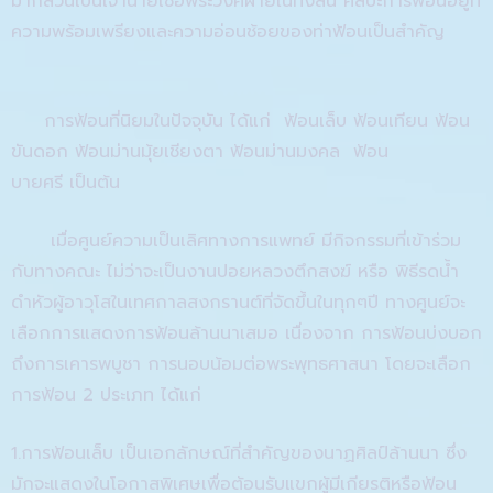
มากล้วนเป็นเจ้านายเชื้อพระวงศ์ฝ่ายในทั้งสิ้น
ศิลปะการฟ้อนอยู่ที่
ความพร้อมเพรียงและความอ่อนช้อยของท่า
ฟ้อน
เป็นสำคัญ
การฟ้อนที่นิยมในปัจจุบัน
ได้แก่
ฟ้อนเล็บ
ฟ้อนเทียน
ฟ้อน
ขันดอก
ฟ้อน
ม่านมุ้ยเชียง
ตา
ฟ้อนม่านมงคล
ฟ้อน
บายศรี
เป็นต้น
เมื่อศูนย์ความเป็นเลิศทางการแพทย์ มีกิจกรรมที่เข้าร่วม
กับทางคณะ ไม่ว่า
จะเป็น
งานปอยหลวงตึกสงฆ์ หรือ พิธีรดน้ำ
ดำหัว
ผู้อาวุโสในเทศกาลสงกรานต์
ที่จัดขึ้น
ในทุกๆปี
ทางศูนย์จะ
เลือกการแสดงการฟ้อน
ล้านนา
เสมอ
เนื่องจาก การฟ้อนบ่งบอก
ถึงการเคารพบูชา
การนอบน้อมต่อพระพุทธศาสนา
โดยจะ
เลือก
การฟ้อน
2
ประเภท ได้แก่
1.
การฟ้อนเล็บ
เป็นเอกลักษณ์ที่สำคัญของนาฏศิลป์ล้านนา ซึ่ง
มักจะแสดงในโอกาสพิเศษเพื่อต้อนรับแขกผู้มีเกียรติหรือฟ้อน