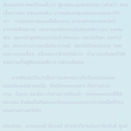
ฟ้อนของภาคเหนือจะเห็นว่า ผู้หญิงจะนุ่งผ้ามีเชิงยาว
ถึง
เท้า
สวม
เสื้อ
เกาะอก
พร้อม
ห่มสไบ
ยาวคล้องคลุมปล่อยชายลงมาถึง
เข่า
การแต่งกายแบบนี้เนื่องจาก
อากาศทางภาคเหนือ
มี
อากาศ
เย็นสบาย
ประชาชน
สมัยก่อน
จึงนิยมใส่
เกาะอก
และห่ม
สไบ
ผมเกล้าสูงทัดดอกไม้แล้วห้อยอุบะ
ดอกไม้โลหะ ดอกไม้
สด
เพราะทางภาคเหนือมีอากาศดี
ดอกไม้จึงสวยงาม
โดย
เฉพาะดอกเอื้อง
หรือดอกกล้วยไม้มีมาก
นำมาประดับผมทำให้
สวยงามทั้งผู้ฟ้อนและลีลาการฟ้อน
นั่นเอง
การฟ้อนได้
ถือ
ว่าเป็นการแสดงออกถึงวัฒนธรรมและ
ขนบประเพณีชาวเหนือ
ซึ่งมีลักษณะเฉพาะ
ทั้งการต่าง
กาย
จังหวะ
และลีลา
ท่าทางการฟ้อนรำ
เพลงและดนตรีที่ใช้
ประกอบ
จึงนับเป็นศิลปะและวัฒนธรรมของชาวภาคเหนือ
ที่ทรง
คุณค่าอย่าง
แท้จริง
เขียนโดย : นายธนบดี นิ่มวงษ์ เจ้าหน้าที่งานประชาสัมพันธ์ ศูนย์