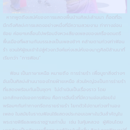
หากพูดถึงเสน่ห์ของการแสดงพื้นบ้านศิลปะล้านนา ก็อดที่จะ
นึกถึงศิลปะการแสดงอย่างหนึ่งที่มีความสวยงาม
ท่าทาง
อ่อน
ช้อย
ค่อยๆเคลื่อนไปพร้อมจังหวะ
เ
สียงเพลง
ของเครื่อง
ดนตรี
พื้นเมือง
ที่
ผสานกัน
บรรเลง
เป็นเพลงช้าๆ
คล้าย
ตามท่วงท่า
ฟ้อน
รำ
ชวนให้ผู้ชมเข้าไปสู่ห้วงภวังค์
แห่
ง
เสน่ห์ของ
นาฏศิลป์ล้านนา
ที่
เรียกว่า
“
การฟ้อน
”
ฟ้อน
เป็นภาษาเหนือ หมายถึง การร่ายรำ
เพื่อ
บูชาสิ่งต่างๆ
อันเป็นศิลปะล้านนาของไทยฝ่ายเหนือ ส่วนใหญ่จะเป็นการร่ายรำ
ที่แสดงพร้อมกันเป็นชุดๆ
ไม่ดำเนินเป็นเรื่องราว
โดย
เอกลักษณ์
ของการฟ้อน
คือการจีบนิ้วที่มีความอ่อนช้อย
ไป
พร้อมๆกับ
ท่าทางกรีดกรายร่ายรำ
โยกตัวไปตามท่วงทำนอง
เพลง
ในสมัยโบราณฟ้อนใช้แสดงประกอบเฉพาะในวันสำคัญใน
พระราชพิธีและพระราชฐานเท่านั้น
เช่น
ในคุ้มหลวง
ผู้ฟ้อนโดย