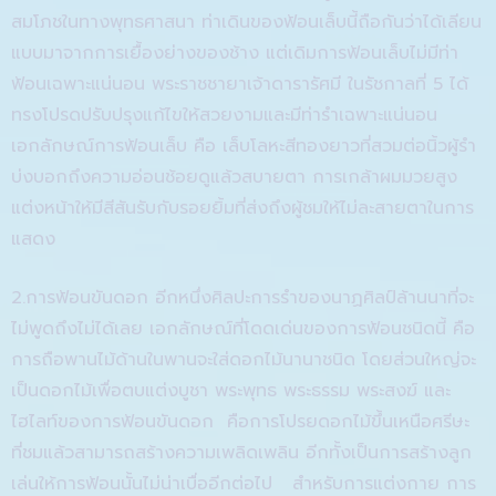
สมโภชในทางพุทธศาสนา ท่าเดินของฟ้อนเล็บนี้ถือกันว่าได้เลียน
แบบมาจากการเยื้องย่าง
ของช้าง แต่เดิมการฟ้อนเล็บ
ไม่มีท่า
ฟ้อน
เฉพาะแน่นอน พระราชชายาเจ้าดารารัศมี ในรัชกาลที่
5
ได้
ทรงโปรดปรับปรุงแก้ไขให้สวยงามและมีท่ารำเฉพาะแน่นอน
เอกลักษณ์การฟ้อนเล็บ คือ เล็บโลหะสีทองยาวที่สวมต่อนิ้วผู้รำ
บ่งบอก
ถึงความอ่อนช้อยดูแล้วสบายตา การเกล้าผมมวยสูง
แต่งหน้าให้มีสีสันรับกับรอยยิ้มที่ส่งถึงผู้ชมให้ไม่ละสายตา
ในการ
แสดง
2.
การฟ้อนขันดอก
อีกหนึ่งศิลปะการรำของ
นาฏศิลป์
ล้านนาที่จะ
ไม่พูดถึงไม่ได้เลย เอกลักษณ์ที่โดดเด่นของการฟ้อนชนิดนี้ คือ
การถือพานไม้ด้านในพานจะ
ใส่
ดอก
ไม้นานาชนิด
โดยส่วนใหญ่จะ
เป็นดอกไม้เพื่อตบแต่งบูชา พระพุทธ พระธรรม พระสงฆ์
และ
ไฮไลท์
ของการฟ้อนขันดอก
คือการโปรยดอกไม้ขึ้นเหนือ
ศรีษะ
ที่ชม
แล้วสามารถสร้างความเพลิดเพลิน อีกทั้ง
เป็นการ
สร้าง
ลูก
เล่น
ให้การ
ฟ้อน
นั้นไม่น่าเบื่ออีกต่อไป
สำหรับ
การแต่งกา
ย
การ