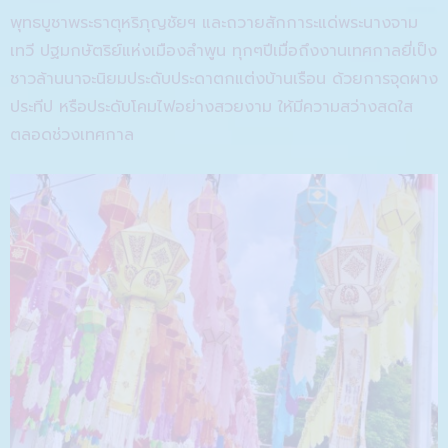
พุทธบูชาพระธาตุหริภุญชัยฯ และถวายสักการะแด่พระนางจาม
เทวี ปฐมกษัตริย์แห่งเมืองลำพูน ทุกๆปีเมื่อถึงงานเทศกาลยี่เป็ง
ชาวล้านนาจะนิยมประดับประดาตกแต่งบ้านเรือน ด้วยการจุดผาง
ประทีป หรือประดับโคมไฟอย่างสวยงาม ให้มีความสว่างสดใส
ตลอดช่วงเทศกาล