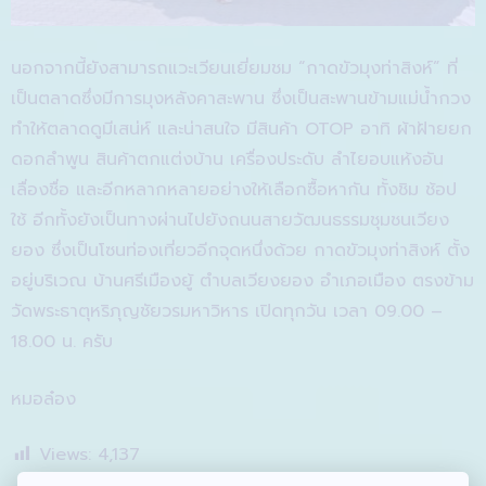
นอกจากนี้ยังสามารถแวะเวียนเยี่ยมชม “กาดขัวมุงท่าสิงห์” ที่
เป็นตลาดซึ่งมีการมุงหลังคาสะพาน ซึ่งเป็นสะพานข้ามแม่น้ำกวง
ทำให้ตลาดดูมีเสน่ห์ และน่าสนใจ มีสินค้า OTOP อาทิ ผ้าฝ้ายยก
ดอกลำพูน สินค้าตกแต่งบ้าน เครื่องประดับ ลำไยอบแห้งอัน
เลื่องชื่อ และอีกหลากหลายอย่างให้เลือกซื้อหากัน ทั้งชิม ช้อป
ใช้ อีกทั้งยังเป็นทางผ่านไปยังถนนสายวัฒนธรรมชุมชนเวียง
ยอง ซึ่งเป็นโซนท่องเที่ยวอีกจุดหนึ่งด้วย กาดขัวมุงท่าสิงห์ ตั้ง
อยู่บริเวณ บ้านศรีเมืองยู้ ตำบลเวียงยอง อำเภอเมือง ตรงข้าม
วัดพระธาตุหริภุญชัยวรมหาวิหาร เปิดทุกวัน เวลา 09.00 –
18.00 น. ครับ
หมอล๋อง
Views:
4,137